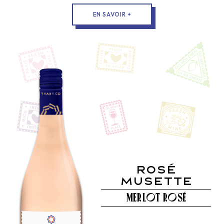
EN SAVOIR +
OH MA
Rosé
Musette
CHÉRIE !
Chardonnay
Merlot Rosé