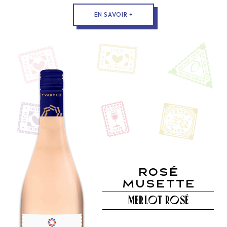
EN SAVOIR +
OH MA
Rosé
Musette
CHÉRIE !
Chardonnay
Merlot Rosé